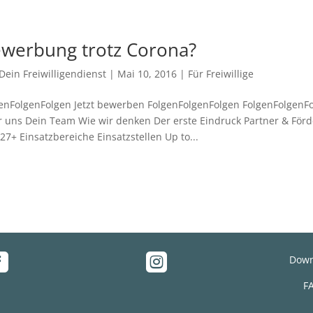
werbung trotz Corona?
Dein Freiwilligendienst
|
Mai 10, 2016
|
Für Freiwillige
enFolgenFolgen Jetzt bewerben FolgenFolgenFolgen FolgenFolgenFo
 uns Dein Team Wie wir denken Der erste Eindruck Partner & Förd
27+ Einsatzbereiche Einsatzstellen Up to...


Down
F