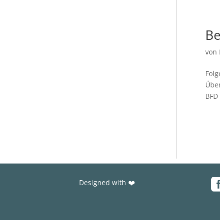
Be
von
Folg
Über
BFD 
Designed with ❤️