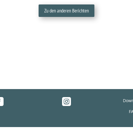
Zu den anderen Berichten


Down
F