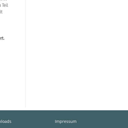
 Teil
it
rt.
loads
Impressum