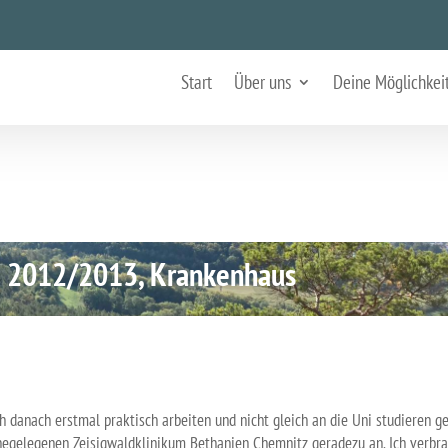
chard Krankenhaus
Start
Über uns
Deine Möglichkei
|
Erfahrungsberichte
|
0 Kommentare
SJ 2012/2013, Krankenhaus
ch danach erstmal praktisch arbeiten und nicht gleich an die Uni studieren g
ahegelegenen Zeisigwaldklinikum Bethanien Chemnitz geradezu an. Ich verbr