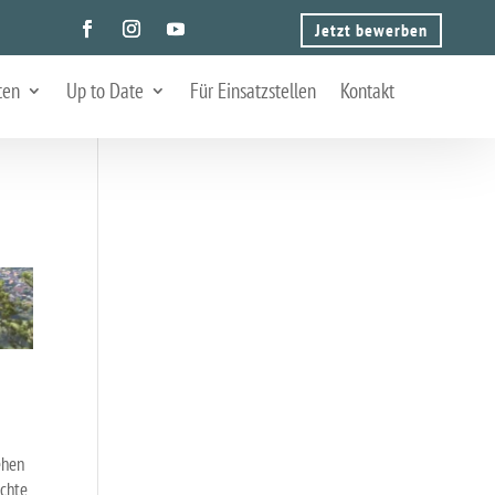
Jetzt bewerben
ten
Up to Date
Für Einsatzstellen
Kontakt
ehen
achte