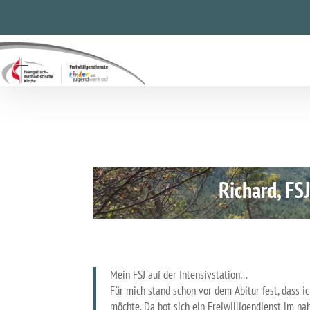
Erfahrungsbericht Ri
von
Referat Freiwilligendienste
|
Feb. 8, 2022
Richard, F
Mein FSJ auf der Intensivstation…
Für mich stand schon vor dem Abitur fest, dass i
möchte. Da bot sich ein Freiwilligendienst im n