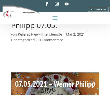
Jetzt bewerben
Jubiläumsbeitrag Werner
Philipp 07.05.
von
Referat Freiwilligendienste
|
Mai 2, 2021
|
Uncategorized
|
0 Kommentare
07.05.2021 – Werner Philipp