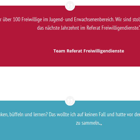
r über 100 Freiwillige im Jugend- und Erwachsenenbereich. Wir sind stol
das nächste Jahrzehnt im Referat Freiwilligendienste.
Team Referat Freiwilligendienste
ken, büffeln und lernen? Das wollte ich auf keinen Fall und hatte vor 
zu sammeln
.
„