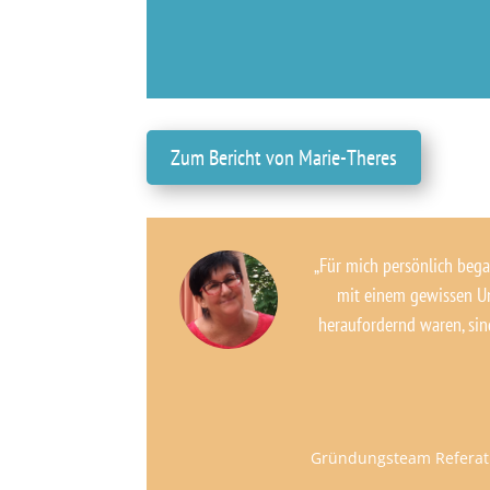
Zum Bericht von Marie-Theres
„Für mich persönlich began
mit einem gewissen Un
heraufordernd waren, sind
Gründungsteam Referat 