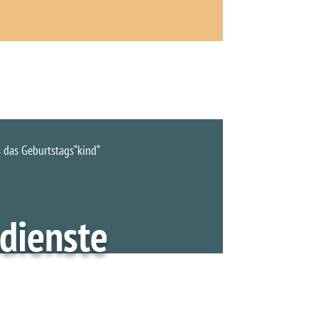
s das Geburtstags“kind“
ndienste