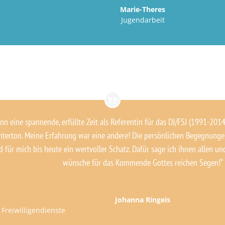
Marie-Theres
Jugendarbeit
n eine spannende, erfüllte Zeit als Referentin für das DJ/FSJ (1991-2014)
terton. Meine Erfahrung war eine andere! Die persönlichen Begegnungen
 für mich bis heute ein wertvoller Schatz. Dafür sage ich ihnen allen u
wünsche für das Kommende Gottes reichen Segen!“
Johanna Ringeis
Freiwilligendienste