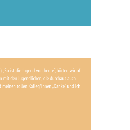
. „So ist die Jugend von heute“, hörten wir oft
 mit den Jugendlichen, die durchaus auch
nd meinen tollen Kolleg*innen „Danke“ und ich