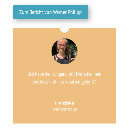
Zum Bericht von Werner Philipp
„Ich habe den Umgang mit Menschen neu
entdeckt und neu schätzen gelernt.“
Franziska
Krankenhaus