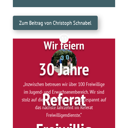
Zum Beitrag von Christoph Schnabel
Wir feiern
30 Jahre
„Inzwischen betreuen wir über 100 Freiwillige
Referat
im Jugend- und Erwachsenenbereich. Wir sind
stolz auf dieses Ergebnis und sind gespannt auf
das nächste Jahrzehnt im Referat
Freiwilligendienste.“